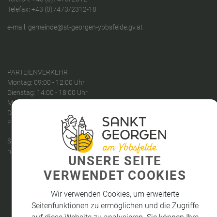
Telefax: +43 (0)7473/2312-18
e-mail:
gemeinde@st-georgen-ybbsfelde.gv.at
PARTEIENVERKEHR
Montag: 09:00 - 12:00 Uhr
Dienstag: 14:00 - 18:00 Uhr
Mittwoch: 08:00 - 12:00 Uhr
Donnerstag: kein Parteienverkehr
Freitag: 08:00 - 12:00 Uhr
Sprechstunden des Bürgermeisters:
nach telefonischer Vereinbarung
UNSERE SEITE
VERWENDET COOKIES
Wir verwenden Cookies, um erweiterte
Seitenfunktionen zu ermöglichen und die Zugriffe