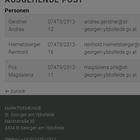
Personen
Gerstner
07473/2312-
andrea.gerstner@st-
Andrea
12
georgen-ybbsfelde.gv.at
Hiemetsberger
07473/2312-
reinhold.hiemetsberger@
Reinhold
16
georgen-ybbsfelde.gv.at
Pils
07473/2312-
magdalena.pils@st-
Magdalena
11
georgen-ybbsfelde.gv.at
⇐ zurück
MARKTGEMEINDE
St. Georgen am Ybbsfelde
Marktstraße 30
3304 St.Georgen am Ybbsfelde
Telefon:
+43 (0)7473/2312