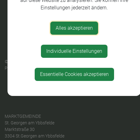
auf diese Website zu analysieren. Sie können Ihre
Einstellungen jederzeit ändern.
Alles akzeptieren
Individuelle Einstellungen
© 2026 Sankt Georgen am Ybbsfelde |
gemeindeserver.net
ein
Produkt der
i-gap Schwingenschlögl & Welser OG
Essentielle Cookies akzeptieren
Datenschutz
|
Impressum
MARKTGEMEINDE
St. Georgen am Ybbsfelde
Marktstraße 30
3304 St.Georgen am Ybbsfelde