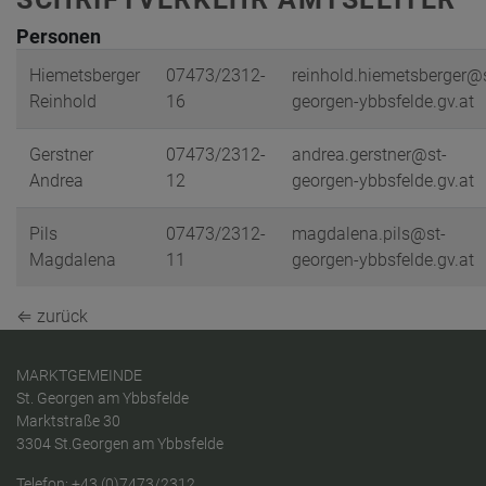
Personen
Hiemetsberger
07473/2312-
reinhold.hiemetsberger@
Reinhold
16
georgen-ybbsfelde.gv.at
Gerstner
07473/2312-
andrea.gerstner@st-
Andrea
12
georgen-ybbsfelde.gv.at
Pils
07473/2312-
magdalena.pils@st-
Magdalena
11
georgen-ybbsfelde.gv.at
⇐ zurück
MARKTGEMEINDE
St. Georgen am Ybbsfelde
Marktstraße 30
3304 St.Georgen am Ybbsfelde
Telefon:
+43 (0)7473/2312