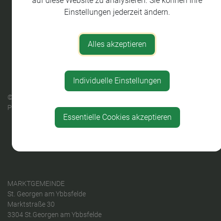
auf diese Website zu analysieren. Sie können Ihre
Einstellungen jederzeit ändern.
Alles akzeptieren
Individuelle Einstellungen
© 2026 Sankt Georgen am Ybbsfelde |
gemeindeserver.net
ein
Produkt der
i-gap Schwingenschlögl & Welser OG
Essentielle Cookies akzeptieren
Datenschutz
|
Impressum
MARKTGEMEINDE
St. Georgen am Ybbsfelde
Marktstraße 30
3304 St.Georgen am Ybbsfelde