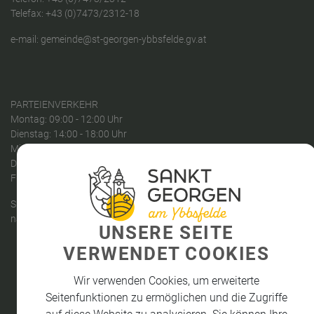
Telefax: +43 (0)7473/2312-18
e-mail:
gemeinde@st-georgen-ybbsfelde.gv.at
PARTEIENVERKEHR
Montag: 09:00 - 12:00 Uhr
Dienstag: 14:00 - 18:00 Uhr
Mittwoch: 08:00 - 12:00 Uhr
Donnerstag: kein Parteienverkehr
Freitag: 08:00 - 12:00 Uhr
Sprechstunden des Bürgermeisters:
nach telefonischer Vereinbarung
UNSERE SEITE
VERWENDET COOKIES
Wir verwenden Cookies, um erweiterte
Seitenfunktionen zu ermöglichen und die Zugriffe