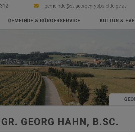
2312
gemeinde@st-georgen-ybbsfelde.gv.at
GEMEINDE & BÜRGERSERVICE
KULTUR & EV
GEO
.GR. GEORG HAHN, B.SC.