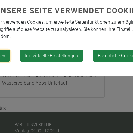
ständigkeiten
UNSERE SEITE VERWENDET COOKI
r verwenden Cookies, um erweiterte Seitenfunktionen zu ermögl
Abwasserverband Ybbsfeld
griffe auf diese Website zu analysieren. Sie können Ihre Einstell
Arbeitskreis Gemeinderat
dern.
Kulturreferent
Schlichtungsstelle f. Genossenschaften
Schriftführung Gemeinderat
ren
Individuelle Einstellungen
Essentielle Cook
Standesamts- und
Staatsbürgerschaftsverband
Wasserverband Am oberen Ybbser Mühlbach
Wasserverband Ybbs-Unterlauf
ück
PARTEIENVERKEHR
Montag: 09:00 - 12:00 Uhr