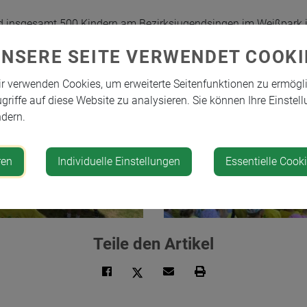
insgesamt 500 Kindern am Bezirksjugendsingen im Weißpark in H
m gesungen. Wir danken den Eltern für die großartige Unterst
UNSERE SEITE VERWENDET COOKI
r verwenden Cookies, um erweiterte Seitenfunktionen zu ermögl
griffe auf diese Website zu analysieren. Sie können Ihre Einstell
dern.
ren
Individuelle Einstellungen
Essentielle Cook
Teile den Artikel