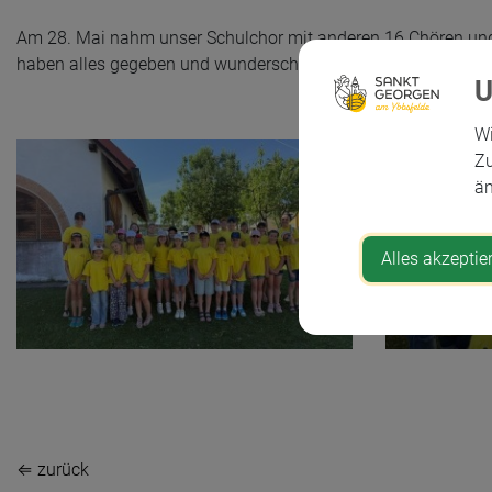
Am 28. Mai nahm unser Schulchor mit anderen 16 Chören und 
haben alles gegeben und wunderschön vor dem großen Publiku
Wi
Zu
än
Alles akzeptie
⇐ zurück