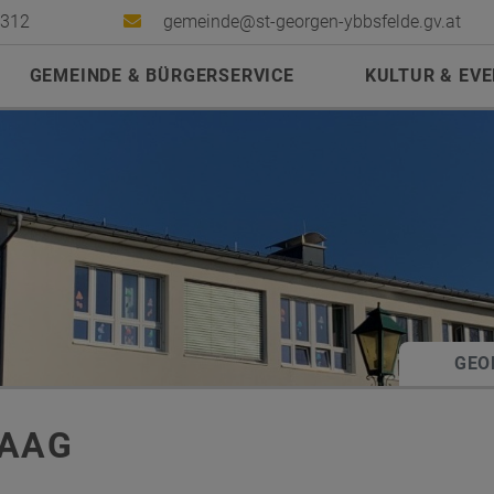
2312
gemeinde@st-georgen-ybbsfelde.gv.at
GEMEINDE & BÜRGERSERVICE
KULTUR & EV
GEO
HAAG