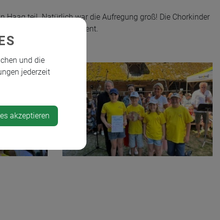
aag teil. Natürlich war die Aufregung groß! Die Chorkinder
ützung rund um dieses Event.
ES
ichen und die
ungen jederzeit
ies akzeptieren