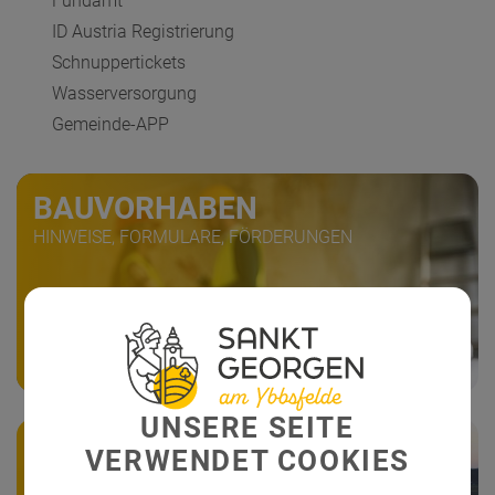
Fundamt
ID Austria Registrierung
Schnuppertickets
Wasserversorgung
Gemeinde-APP
BAUVORHABEN
HINWEISE, FORMULARE, FÖRDERUNGEN
UNSERE SEITE
GEWERBEIMMOBILIEN
VERWENDET COOKIES