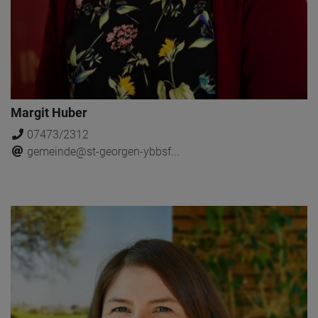
Margit Huber
07473/2312
gemeinde@st-georgen-ybbsf...