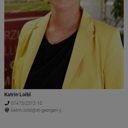
Katrin Loibl
07473/2312-10
katrin.loibl@st-georgen-y...