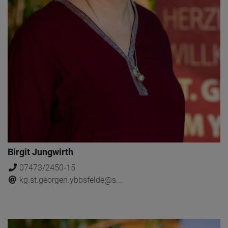
Birgit Jungwirth
07473/2450-15
kg.st.georgen.ybbsfelde@s...