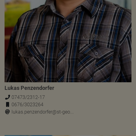
Lukas Penzendorfer
07473/2312-17
0676/3023264
lukas.penzendorfer@st-geo...