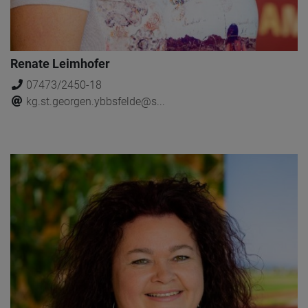
Renate Leimhofer
07473/2450-18
kg.st.georgen.ybbsfelde@s...