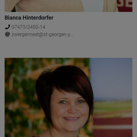
Bianca Hinterdorfer
07473/2450-14
zwergennest@st-georgen-y...