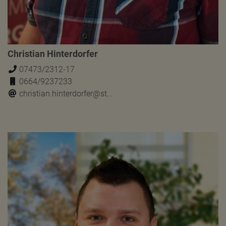
Christian Hinterdorfer
07473/2312-17
0664/9237233
christian.hinterdorfer@st...