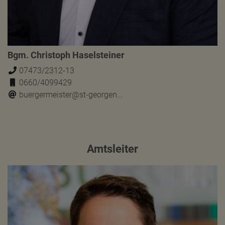
Bgm. Christoph Haselsteiner
07473/2312-13
0660/4099429
buergermeister@st-georgen...
Amtsleiter