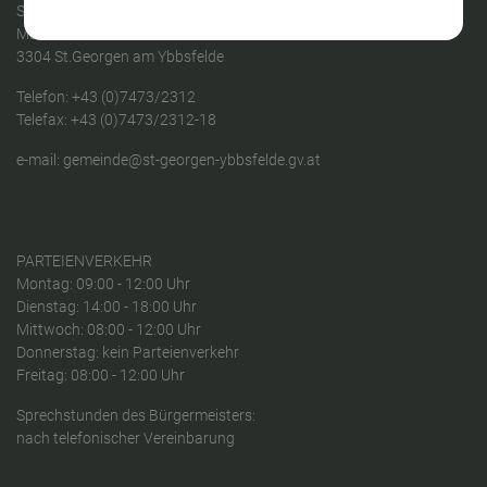
St. Georgen am Ybbsfelde
Marktstraße 30
3304 St.Georgen am Ybbsfelde
Telefon:
+43 (0)7473/2312
Telefax: +43 (0)7473/2312-18
e-mail:
gemeinde@st-georgen-ybbsfelde.gv.at
PARTEIENVERKEHR
Montag: 09:00 - 12:00 Uhr
Dienstag: 14:00 - 18:00 Uhr
Mittwoch: 08:00 - 12:00 Uhr
Donnerstag: kein Parteienverkehr
Freitag: 08:00 - 12:00 Uhr
Sprechstunden des Bürgermeisters:
nach telefonischer Vereinbarung