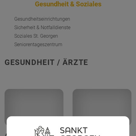
Gesundheit & Soziales
Gesundheitseinrichtungen
Sicherheit & Notfalldienste
Soziales St. Georgen
Seniorentageszentrum
GESUNDHEIT / ÄRZTE
Allgemeinmediziner -
Kieferorthopädie - Dr.