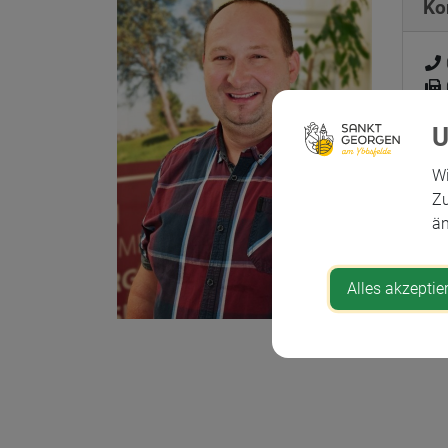
Ko
ybb
Wi
Zu
än
Ad
Alles akzeptie
Mar
330