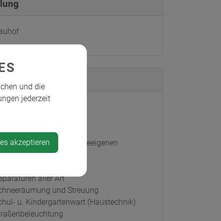
ilung
auhof
ES
ändigkeiten
ichen und die
ungen jederzeit
emeindestraßen
emeindewasserleitung
rünanlagen
ies akzeptieren
nstandhaltung d. gemeindeeigenen
auwerke u. Einrichtungen
anal
eparaturen aller Art
chneeräumung und Streuung
chul- u. Kindergartenwart (Haustechnik)
traßenbeleuchtung