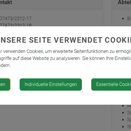
ntakt
Abte
07473/2312-17
B
07473/2312-18
0664/9237233
UNSERE SEITE VERWENDET COOKI
christian.hinterdorfer@st-georgen-
sfelde.gv.at
Zust
r verwenden Cookies, um erweiterte Seitenfunktionen zu ermögl
griffe auf diese Website zu analysieren. Sie können Ihre Einstell
G
dern.
resse
G
G
ren
Individuelle Einstellungen
Essentielle Cook
I
ktstraße 30
B
4 St. Georgen am Ybbsfelde
K
R
S
S
S