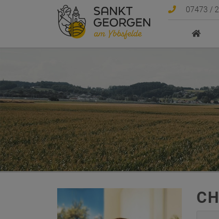
Sprungmarken
Springe direkt zu:
07473 / 
CH