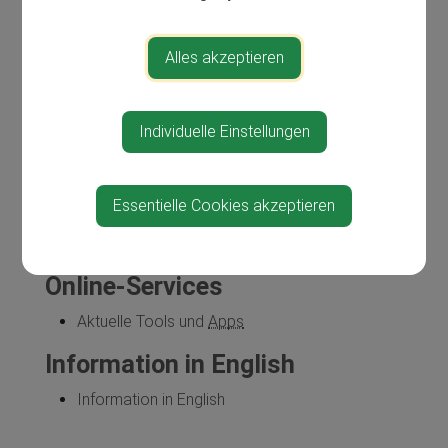
Behinderungen
Kfz
und Behinderung
Kindheit und Behinderung
Alles akzeptieren
Pension mit Behinderung
Rehabilitation
Schule und Behinderung
Individuelle Einstellungen
Steuern und Behinderung
Zuschuss für behindertengerechte
Wohnungsumbauten
Essentielle Cookies akzeptieren
Passagier- und Fahrgastrechte (bei
eingeschränkter Mobilität)
Online-Services
Aktuelle
Tools
und
Apps
Information in English
Information in English