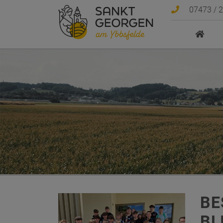
Sprungmarken
Springe direkt zu:
07473 / 
BE
BL