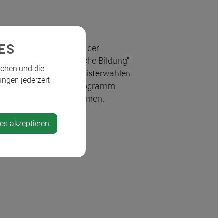
ES
lerinnen und Schülern der
tsgegenstand „Politische Bildung“
ichen und die
nderats- und Bürgermeisterwahlen.
ungen jederzeit
saal ihr eigenes Wahlprogramm
meinderatswahl teilnehmen.
ies akzeptieren