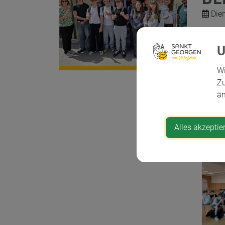
Dien
Am 
Pol
Wi
bek
Zu
Gem
än
zus
Alles akzeptie