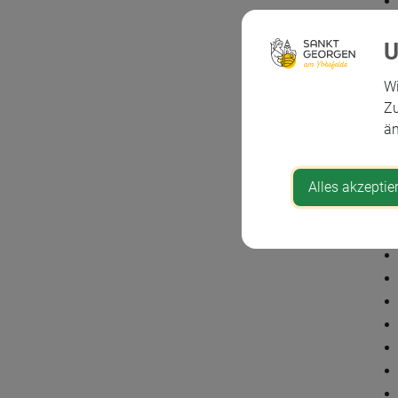
Wi
Zu
än
Alles akzeptie