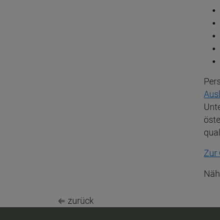
Pers
Aus
Unte
öste
qual
Zur
Nähe
⇐ zurück