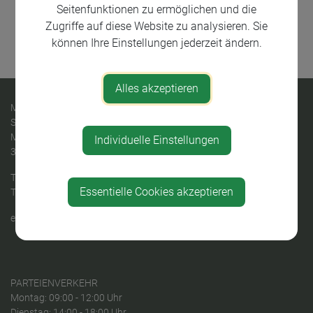
Seitenfunktionen zu ermöglichen und die
Teile den Artikel
Zugriffe auf diese Website zu analysieren. Sie
können Ihre Einstellungen jederzeit ändern.
⇐ zurück
Alles akzeptieren
MARKTGEMEINDE
St. Georgen am Ybbsfelde
Marktstraße 30
Individuelle Einstellungen
3304 St.Georgen am Ybbsfelde
Telefon:
+43 (0)7473/2312
Essentielle Cookies akzeptieren
Telefax: +43 (0)7473/2312-18
e-mail:
gemeinde@st-georgen-ybbsfelde.gv.at
PARTEIENVERKEHR
Montag: 09:00 - 12:00 Uhr
Dienstag: 14:00 - 18:00 Uhr