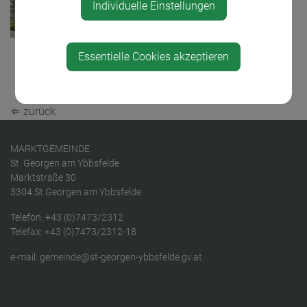
Individuelle Einstellungen
Essentielle Cookies akzeptieren
Teile den Artikel
⇐ zurück
MARKTGEMEINDE
St. Georgen am Ybbsfelde
Marktstraße 30
3304 St.Georgen am Ybbsfelde
Telefon:
+43 (0)7473/2312
Telefax: +43 (0)7473/2312-18
e-mail:
gemeinde@st-georgen-ybbsfelde.gv.at