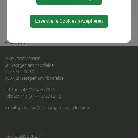
3304 St.Georgen/Ybbsfelde
Teile den Artikel
Essentielle Cookies akzeptieren
⇐ zurück
MARKTGEMEINDE
St. Georgen am Ybbsfelde
Marktstraße 30
3304 St.Georgen am Ybbsfelde
Telefon:
+43 (0)7473/2312
Telefax: +43 (0)7473/2312-18
e-mail:
gemeinde@st-georgen-ybbsfelde.gv.at
PARTEIENVERKEHR