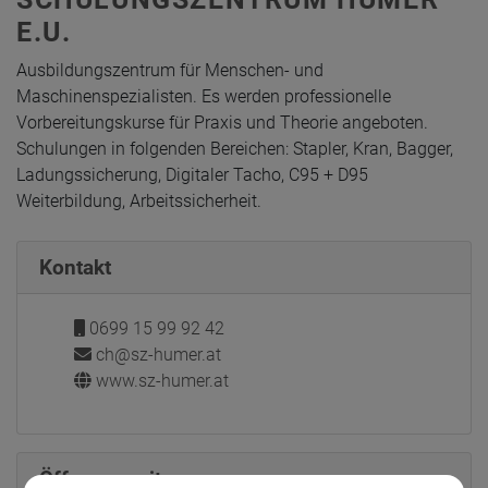
E.U.
Ausbildungszentrum für Menschen- und
Maschinenspezialisten. Es werden professionelle
Vorbereitungskurse für Praxis und Theorie angeboten.
Schulungen in folgenden Bereichen: Stapler, Kran, Bagger,
Ladungssicherung, Digitaler Tacho, C95 + D95
Weiterbildung, Arbeitssicherheit.
Kontakt
0699 15 99 92 42
ch@sz-humer.at
www.sz-humer.at
Öffnungszeiten