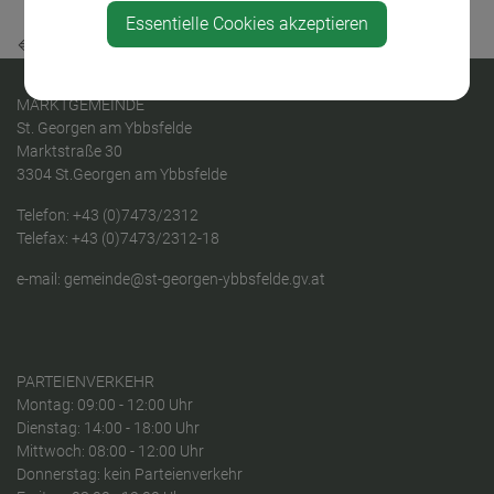
Essentielle Cookies akzeptieren
⇐ zurück
MARKTGEMEINDE
St. Georgen am Ybbsfelde
Marktstraße 30
3304 St.Georgen am Ybbsfelde
Telefon:
+43 (0)7473/2312
Telefax: +43 (0)7473/2312-18
e-mail:
gemeinde@st-georgen-ybbsfelde.gv.at
PARTEIENVERKEHR
Montag: 09:00 - 12:00 Uhr
Dienstag: 14:00 - 18:00 Uhr
Mittwoch: 08:00 - 12:00 Uhr
Donnerstag: kein Parteienverkehr