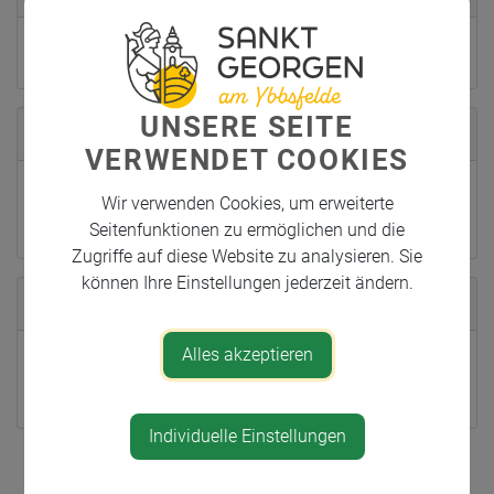
Kurstermine nach Vereinbarung
UNSERE SEITE
Geschäftsführer/Geschäftsführerin
VERWENDET COOKIES
Ing. Christoph Humer
Wir verwenden Cookies, um erweiterte
Seitenfunktionen zu ermöglichen und die
Zugriffe auf diese Website zu analysieren. Sie
können Ihre Einstellungen jederzeit ändern.
Standort
Alles akzeptieren
Galtbrunn 18
3304 St. Georgen am Ybbsfelde
Individuelle Einstellungen
Teile den Artikel