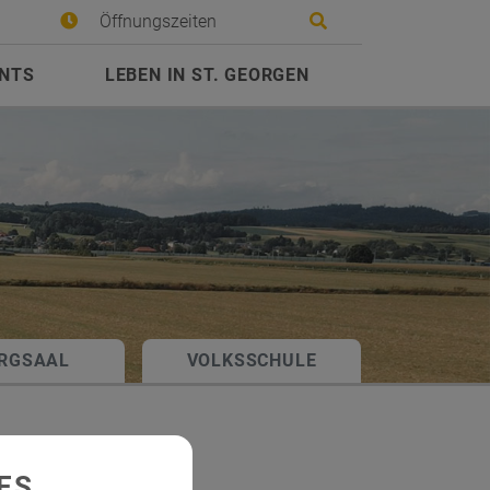
Site search toggle
Öffnungszeiten
ENTS
LEBEN IN ST. GEORGEN
RGSAAL
VOLKSSCHULE
ES