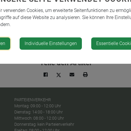
r verwenden Cookies, um erweiterte Seitenfunktionen zu ermögl
Standort
griffe auf diese Website zu analysieren. Sie können Ihre Einstell
dern.
Hart, Akazienstraße 10
3304 St. Georgen am Ybbs
ren
Individuelle Einstellungen
Essentielle Cook
Teile den Artikel
PARTEIENVERKEHR
Montag: 09:00 - 12:00 Uhr
Dienstag: 14:00 - 18:00 Uhr
Mittwoch: 08:00 - 12:00 Uhr
Donnerstag: kein Parteienverkehr
Freitag: 08:00 - 12:00 Uhr