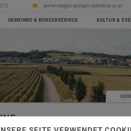
2312
gemeinde@st-georgen-ybbsfelde.gv.at
GEMEINDE & BÜRGERSERVICE
KULTUR & EV
GEO
INE
UNSERE SEITE VERWENDET COOKI