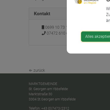
Wi
Kontakt
Zu
än
0699 10 73 18 94
07472 610 61
Alles akzeptie
⇐ zurück
MARKTGEMEINDE
St. Georgen am Ybbsfelde
Marktstraße 30
3304 St.Georgen am Ybbsfelde
Telefon:
+43 (0)7473/2312