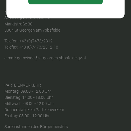
MARKTGEMEINDE
St. Georgen am Ybbsfelde
Marktstraße 30
3304 St.Georgen am Ybbsfelde
Telefon:
+43 (0)7473/2312
Telefax: +43 (0)7473/2312-18
e-mail:
gemeinde@st-georgen-ybbsfelde.gv.at
PARTEIENVERKEHR
Montag: 09:00 - 12:00 Uhr
Dienstag: 14:00 - 18:00 Uhr
Mittwoch: 08:00 - 12:00 Uhr
Donnerstag: kein Parteienverkehr
Freitag: 08:00 - 12:00 Uhr
Sprechstunden des Bürgermeisters: