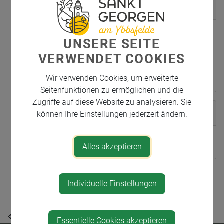
Veranstaltungsort
Georgsaal
UNSERE SEITE
Am Kirchenberg 2
VERWENDET COOKIES
3304 St. Georgen am Ybbsfelde
Wir verwenden Cookies, um erweiterte
Seitenfunktionen zu ermöglichen und die
Zugriffe auf diese Website zu analysieren. Sie
Veranstalter
können Ihre Einstellungen jederzeit ändern.
Pfarre St. Georgen
Alles akzeptieren
Teile den Artikel
Individuelle Einstellungen
⇐ zurück
Essentielle Cookies akzeptieren