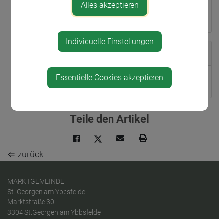
3304 St. Georgen am Ybbsfelde
Alles akzeptieren
Individuelle Einstellungen
Veranstalter
Essentielle Cookies akzeptieren
Pfarre St. Georgen/Y.
Teile den Artikel
⇐ zurück
MARKTGEMEINDE
St. Georgen am Ybbsfelde
Marktstraße 30
3304 St.Georgen am Ybbsfelde