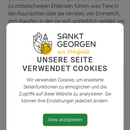
zu mittelschweren Ehekrisen führen, was Tiere in
den Raunächten über sie verraten, von Emmerich,
dem Karpfen, in den sie sich unsterblich verliebt, um
ihn dann dennoch zu verspeisen, und warum
sie beim Namen Jesus immer an Toni Faber
denken muss. Humor und Prosecco sind ihr
Geheimnis zum Gelingen eines friedlichen Festes –
UNSERE SEITE
UND VIEL LAMETTA!
VERWENDET COOKIES
Veranstaltungsort
Wir verwenden Cookies, um erweiterte
Seitenfunktionen zu ermöglichen und die
Georgsaal
Zugriffe auf diese Website zu analysieren. Sie
Am Kirchenberg 2
können Ihre Einstellungen jederzeit ändern.
3304 St. Georgen am Ybbsfelde
Alles akzeptieren