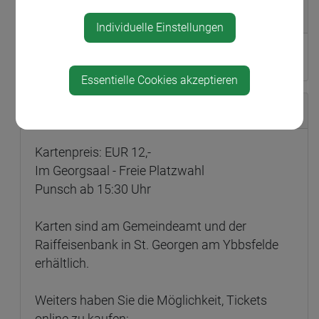
Veranstalter
Individuelle Einstellungen
Pfarre St. Georgen
Essentielle Cookies akzeptieren
Karten
Kartenpreis: EUR 12,-
Im Georgsaal - Freie Platzwahl
Punsch ab 15:30 Uhr
Karten sind am Gemeindeamt und der
Raiffeisenbank in St. Georgen am Ybbsfelde
erhältlich.
Weiters haben Sie die Möglichkeit, Tickets