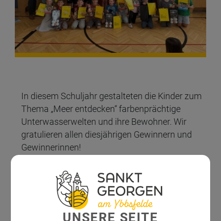
In diesem Schuljahr gestalteten die Kinder zum
Thema „Meer entdecken“ farbenprächtige
Unterwasserwelten und ihre Bewohner. Wir
gratulieren allen diesjährigen Gewinnern und
Gewinnerinnen!
UNSERE SEITE