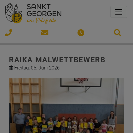
Sprungmarken
Springe direkt zu:
Si
GEORGSAAL
VOLKSSCHULE
07473
gemeinde@st-
Öffnungszeiten
/ 2312
georgen-
RAIKA MALWETTBEWERB
ybbsfelde.gv.at
Freitag, 05. Juni 2026