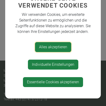
VERWENDET COOKIES
Wir verwenden Cookies, um erweiterte
Seitenfunktionen zu ermöglichen und die
Zugriffe auf diese Website zu analysieren. Sie
können Ihre Einstellungen jederzeit ändern.
Alles akzeptieren
⇐ zurück
Individuelle Einstellungen
MARKTGEMEINDE
St. Georgen am Ybbsfelde
Marktstraße 30
Essentielle Cookies akzeptieren
3304 St.Georgen am Ybbsfelde
Telefon:
+43 (0)7473/2312
Telefax: +43 (0)7473/2312-18