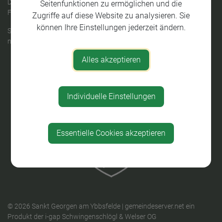
Donnerstag: kein Parteienverkehr
Seitenfunktionen zu ermöglichen und die
Freitag: 08:00 - 12:00 Uhr
Zugriffe auf diese Website zu analysieren. Sie
können Ihre Einstellungen jederzeit ändern.
Sprechstunden des Bürgermeisters:
nach telefonischer Vereinbarung
Alles akzeptieren
Individuelle Einstellungen
Essentielle Cookies akzeptieren
© 2026 Sankt Georgen am Ybbsfelde |
gemeindeserver.net
ein
Produkt der
i-gap Schwingenschlögl & Welser OG