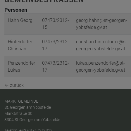
Personen
Hahn Georg
07473/2312-
georg.hahn@st-georgen-
15
ybbsfelde.gv.at
Hinterdorfer
07473/2312-
christian.hinterdorfer@st-
Christian
17
georgen-ybbsfelde.gv.at
Penzendorfer
07473/2312-
lukas.penzendorfer@st-
Lukas
17
georgen-ybbsfelde.gv.at
⇐ zurück
MARKTGEMEINDE
St. Georgen am Ybbsfelde
Marktstraße 30
3304 St.Georgen am Ybbsfelde
Telefon:
+43 (0)7473/2312