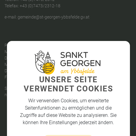
Telefax: +43 (0)7473/2312-18
e-mail:
gemeinde@st-georgen-ybbsfelde.gv.at
PARTEIENVERKEHR
Montag: 09:00 - 12:00 Uhr
Dienstag: 14:00 - 18:00 Uhr
Mittwoch: 08:00 - 12:00 Uhr
Donnerstag: kein Parteienverkehr
Freitag: 08:00 - 12:00 Uhr
UNSERE SEITE
VERWENDET COOKIES
Sprechstunden des Bürgermeisters:
nach telefonischer Vereinbarung
Wir verwenden Cookies, um erweiterte
Seitenfunktionen zu ermöglichen und die
Zugriffe auf diese Website zu analysieren. Sie
können Ihre Einstellungen jederzeit ändern.