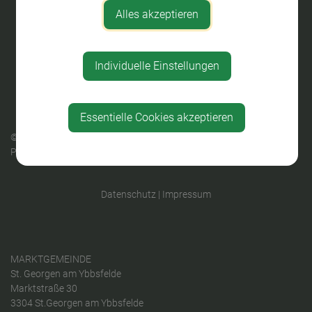
Alles akzeptieren
Individuelle Einstellungen
Essentielle Cookies akzeptieren
© 2026 Sankt Georgen am Ybbsfelde |
gemeindeserver.net
ein
Produkt der
i-gap Schwingenschlögl & Welser OG
Datenschutz
|
Impressum
MARKTGEMEINDE
St. Georgen am Ybbsfelde
Marktstraße 30
3304 St.Georgen am Ybbsfelde