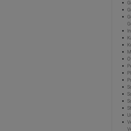
G
G
G
G
I
K
K
M
Öf
P
P
P
S
S
S
S
U
V
V