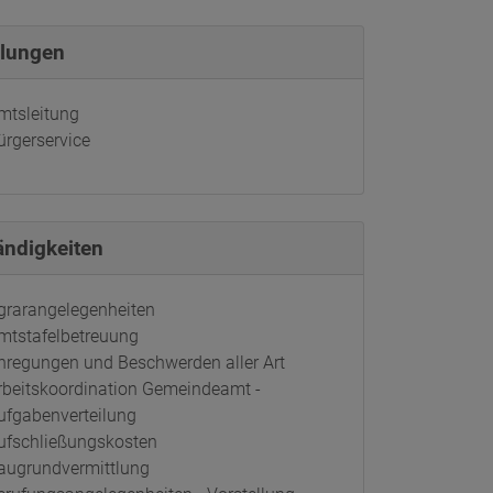
ilungen
mtsleitung
ürgerservice
ändigkeiten
grarangelegenheiten
mtstafelbetreuung
nregungen und Beschwerden aller Art
rbeitskoordination Gemeindeamt -
ufgabenverteilung
ufschließungskosten
augrundvermittlung