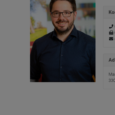
Ko
Ad
Mar
330