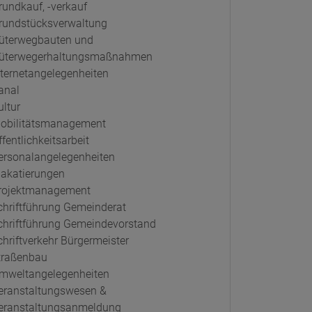
rundkauf, -verkauf
rundstücksverwaltung
üterwegbauten und
üterwegerhaltungsmaßnahmen
nternetangelegenheiten
anal
ultur
obilitätsmanagement
fentlichkeitsarbeit
ersonalangelegenheiten
lakatierungen
rojektmanagement
chriftführung Gemeinderat
chriftführung Gemeindevorstand
chriftverkehr Bürgermeister
traßenbau
mweltangelegenheiten
eranstaltungswesen &
eranstaltungsanmeldung