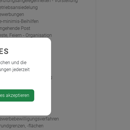
erufungsangelegenheiten - Vorstellung
etriebsansiedelung
ewerbungen
e-minimis-Beihilfen
ingehende Post
este, Feiern - Organisation
lächenwidmungsplan
lurreinigungsaktion
ES
örderungen
ichen und die
emeinderatssitzung
ungen jederzeit
emeindestraßen
emeindevorstandssitzung
emeindewasserleitung
emeindewebseite
ies akzeptieren
emeindezeitung
eorgsaal
eorgstaler
ewerbebewilligungsverfahren
rundgrenzen, -flächen