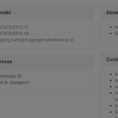
ntakt
Abte
07473/2312-15
A
07473/2312-18
B
georg.hahn@st-georgen-ybbsfelde.gv.at
Zust
resse
A
ktstraße 30
A
4 St. Georgen/Y.
A
A
A
A
B