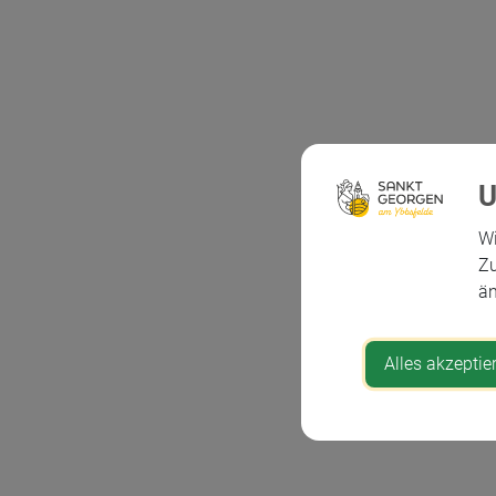
Wi
Zu
än
Alles akzeptie