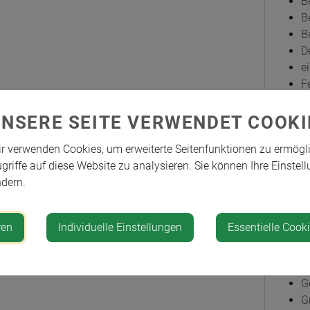
B
B
B
D
e
F
F
F
UNSERE SEITE VERWENDET COOKI
F
r verwenden Cookies, um erweiterte Seitenfunktionen zu ermögl
G
griffe auf diese Website zu analysieren. Sie können Ihre Einstell
G
dern.
G
G
G
ren
Individuelle Einstellungen
Essentielle Cook
G
G
G
G
G