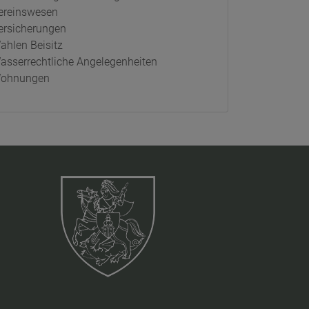
ereinswesen
ersicherungen
ahlen Beisitz
asserrechtliche Angelegenheiten
ohnungen