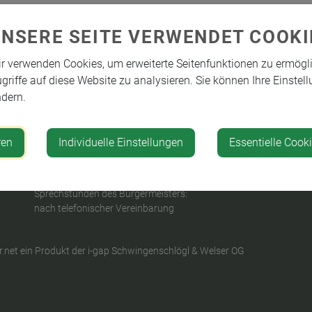
UNSERE SEITE VERWENDET COOKI
r verwenden Cookies, um erweiterte Seitenfunktionen zu ermögl
griffe auf diese Website zu analysieren. Sie können Ihre Einstell
PARTEIENVERKEHR
dern.
Montag: 09:00 - 12:00 Uhr
Dienstag: 14:00 - 18:00 Uhr
Mittwoch: 08:00 - 12:00 Uhr
ren
Individuelle Einstellungen
Essentielle Cook
Donnerstag: kein Parteienverkehr
Freitag: 08:00 - 12:00 Uhr
Sprechstunden des Bürgermeisters:
nach telefonischer Vereinbarung
.net
ein Produkt der
i-gap Schwingenschlögl & Welser OG