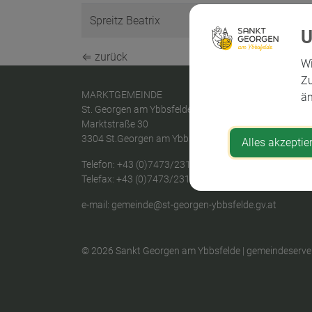
Spreitz Beatrix
⇐ zurück
Wi
Zu
MARKTGEMEINDE
än
St. Georgen am Ybbsfelde
Marktstraße 30
3304 St.Georgen am Ybbsfelde
Alles akzeptie
Telefon:
+43 (0)7473/2312
Telefax: +43 (0)7473/2312-18
e-mail:
gemeinde@st-georgen-ybbsfelde.gv.at
© 2026 Sankt Georgen am Ybbsfelde |
gemeindeserver