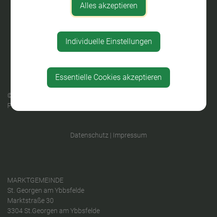
Alles akzeptieren
Individuelle Einstellungen
Essentielle Cookies akzeptieren
© 2026 Sankt Georgen am Ybbsfelde |
gemeindeserver.net
ein
Produkt der
i-gap Schwingenschlögl & Welser OG
Datenschutz
|
Impressum
MARKTGEMEINDE
St. Georgen am Ybbsfelde
Marktstraße 30
3304 St.Georgen am Ybbsfelde