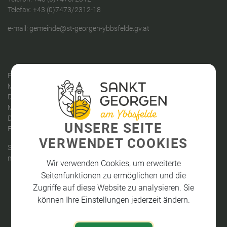
Telefax: +43 (0)7473/2312-18
e-mail:
gemeinde@st-georgen-ybbsfelde.gv.at
PARTEIENVERKEHR
Montag: 09:00 - 12:00 Uhr
Dienstag: 14:00 - 18:00 Uhr
Mittwoch: 08:00 - 12:00 Uhr
Donnerstag: kein Parteienverkehr
UNSERE SEITE
Freitag: 08:00 - 12:00 Uhr
VERWENDET COOKIES
Sprechstunden des Bürgermeisters:
nach telefonischer Vereinbarung
Wir verwenden Cookies, um erweiterte
Seitenfunktionen zu ermöglichen und die
Zugriffe auf diese Website zu analysieren. Sie
können Ihre Einstellungen jederzeit ändern.