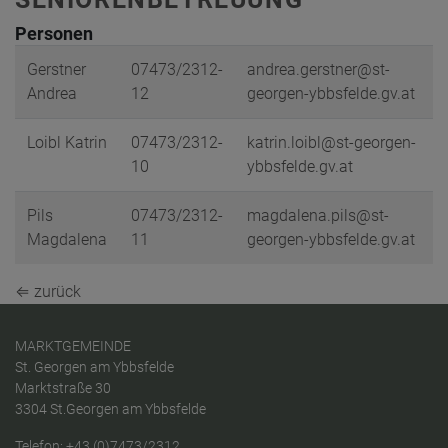
Personen
Gerstner
07473/2312-
andrea.gerstner@st-
Andrea
12
georgen-ybbsfelde.gv.at
Loibl Katrin
07473/2312-
katrin.loibl@st-georgen-
10
ybbsfelde.gv.at
Pils
07473/2312-
magdalena.pils@st-
Magdalena
11
georgen-ybbsfelde.gv.at
⇐ zurück
MARKTGEMEINDE
St. Georgen am Ybbsfelde
Marktstraße 30
3304 St.Georgen am Ybbsfelde
Telefon:
+43 (0)7473/2312