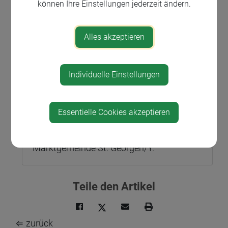
können Ihre Einstellungen jederzeit ändern.
Veranstaltungsort
Alles akzeptieren
Georgsaal
Am Kirchenberg 2
3304 St. Georgen am Ybbsfelde
Individuelle Einstellungen
Essentielle Cookies akzeptieren
Veranstalter
Marktgemeinde St. Georgen/Y.
Teile den Artikel
⇐ zurück