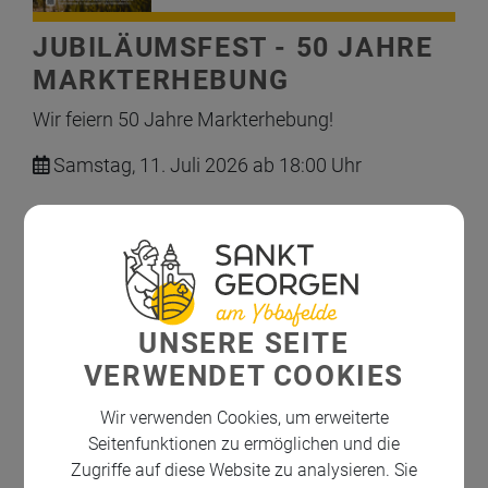
JUBILÄUMSFEST - 50 JAHRE
MARKTERHEBUNG
Wir feiern 50 Jahre Markterhebung!
Samstag, 11. Juli 2026 ab 18:00 Uhr
Festmesse
Jungmusikerkonzert mit
Kindervolkstanzgruppe
UNSERE SEITE
VERWENDET COOKIES
Dämmerschoppen mit Trachtenkapelle St.
Georgen
Wir verwenden Cookies, um erweiterte
Seitenfunktionen zu ermöglichen und die
Zugriffe auf diese Website zu analysieren. Sie