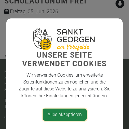
SCHULAUTONOM FREI
Freitag, 05. Juni 2026
Teile den Artikel
UNSERE SEITE
⇐ zurück
VERWENDET COOKIES
MARKTGEMEINDE
Wir verwenden Cookies, um erweiterte
St. Georgen am Ybbsfelde
Seitenfunktionen zu ermöglichen und die
Marktstraße 30
Zugriffe auf diese Website zu analysieren. Sie
3304 St.Georgen am Ybbsfelde
können Ihre Einstellungen jederzeit ändern.
Telefon:
+43 (0)7473/2312
Telefax: +43 (0)7473/2312-18
Alles akzeptieren
e-mail:
gemeinde@st-georgen-ybbsfelde.gv.at