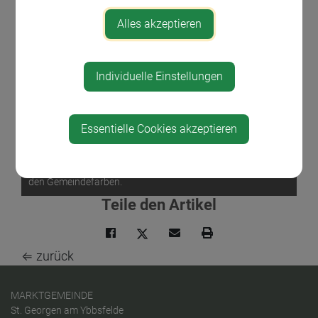
Alles akzeptieren
Individuelle Einstellungen
Essentielle Cookies akzeptieren
Fleißige Hände für ein farbenfrohes St. Georgen: Margit und
Karin Huber bepflanzen die Rabatten der Marktstraße in
den Gemeindefarben.
Teile den Artikel
⇐ zurück
MARKTGEMEINDE
St. Georgen am Ybbsfelde