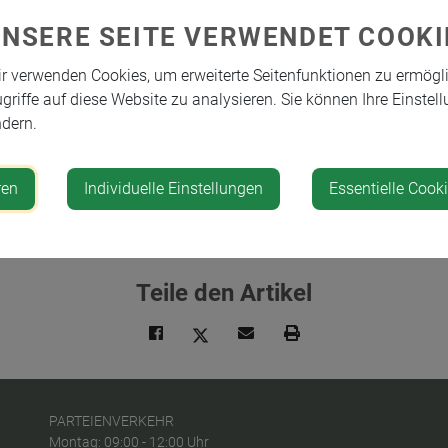
UNSERE SEITE VERWENDET COOKI
r verwenden Cookies, um erweiterte Seitenfunktionen zu ermögl
eranstaltungsort
Ver
griffe auf diese Website zu analysieren. Sie können Ihre Einstell
dern.
irche und Georgsaal
Pfar
m Kirchenberg 2
ren
Individuelle Einstellungen
Essentielle Cook
304 St. Georgen am Ybbsfelde
Teile den Artikel
PARTEIENVERKEHR
Montag: 09:00 - 12:00 Uhr