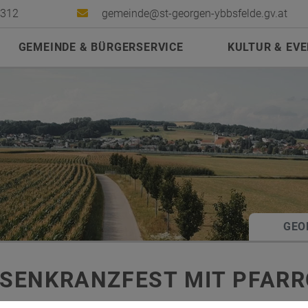
2312
gemeinde@st-georgen-ybbsfelde.gv.at
GEMEINDE & BÜRGERSERVICE
KULTUR & EV
GEO
SENKRANZFEST MIT PFARR
ntag, 05. Oktober 2025 von 14:00 Uhr bis 18:00 Uhr