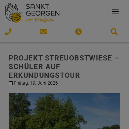
Sprungmarken
Springe direkt zu:
Si
GEORGSAAL
VOLKSSCHULE
07473
gemeinde@st-
Öffnungszeiten
/ 2312
georgen-
PROJEKT STREUOBSTWIESE –
ybbsfelde.gv.at
SCHÜLER AUF
ERKUNDUNGSTOUR
Freitag, 19. Juni 2026